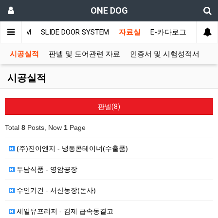
ONE DOG
R SYSTEM
SLIDE DOOR SYSTEM
자료실
E-카다로그
시공실적
판넬 및 도어관련 자료
인증서 및 시험성적서
시공실적
판넬(8)
Total
8
Posts, Now
1
Page
(주)진이엔지 - 냉동콘테이너(수출품)
두남식품 - 영암공장
수인기건 - 서산농장(돈사)
세일유프리저 - 김제 급속동결고