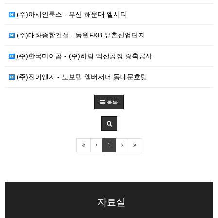
(주)아시안룩스 - 부산 해운대 엘시티
(주)대화종합건설 - 동원F&B 유촌산업단지
(주)한국마이콤 - (주)하림 익산공장 증축공사
(주)진이엔지 - 노보텔 앰버서더 동대문호텔
목록
1
자료실